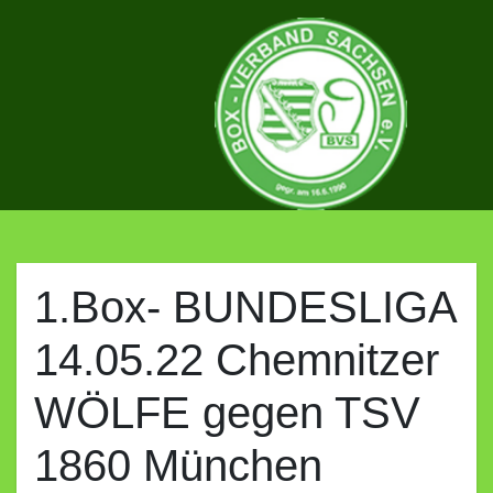
Skip
to
content
BOX-
VERBAND
1.Box- BUNDESLIGA
14.05.22 Chemnitzer
SACHSEN
WÖLFE gegen TSV
E.V.
1860 München