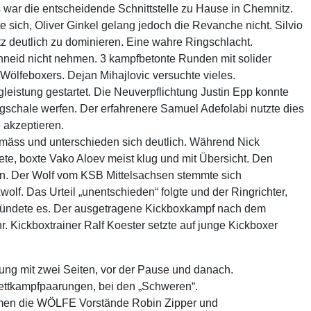
war die entscheidende Schnittstelle zu Hause in Chemnitz.
 sich, Oliver Ginkel gelang jedoch die Revanche nicht. Silvio
tz deutlich zu dominieren. Eine wahre Ringschlacht.
chneid nicht nehmen. 3 kampfbetonte Runden mit solider
ölfeboxers. Dejan Mihajlovic versuchte vieles.
gleistung gestartet. Die Neuverpflichtung Justin Epp konnte
gschale werfen. Der erfahrenere Samuel Adefolabi nutzte dies
 akzeptieren.
äss und unterschieden sich deutlich. Während Nick
ete, boxte Vako Aloev meist klug und mit Übersicht. Den
hen. Der Wolf vom KSB Mittelsachsen stemmte sich
lf. Das Urteil „unentschieden“ folgte und der Ringrichter,
kündete es. Der ausgetragene Kickboxkampf nach dem
r. Kickboxtrainer Ralf Koester setzte auf junge Kickboxer
ung mit zwei Seiten, vor der Pause und danach.
ettkampfpaarungen, bei den „Schweren“.
hmen die WÖLFE Vorstände Robin Zipper und