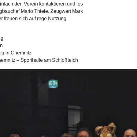
nfach den Verein kontaktieren und los
ngbauchef Mario Thiele, Zeugwart Mark
r freuen sich auf rege Nutzung.
ng
in
ng in Chemnitz
hemnitz – Sporthalle am Schloßteich