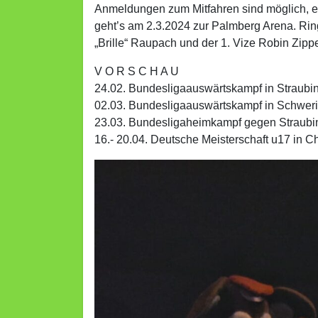
Anmeldungen zum Mitfahren sind möglich, ei
geht’s am 2.3.2024 zur Palmberg Arena. Ri
„Brille“ Raupach und der 1. Vize Robin Zippe
V O R S C H A U
24.02. Bundesligaauswärtskampf in Straubi
02.03. Bundesligaauswärtskampf in Schwer
23.03. Bundesligaheimkampf gegen Straubi
16.- 20.04. Deutsche Meisterschaft u17 in C