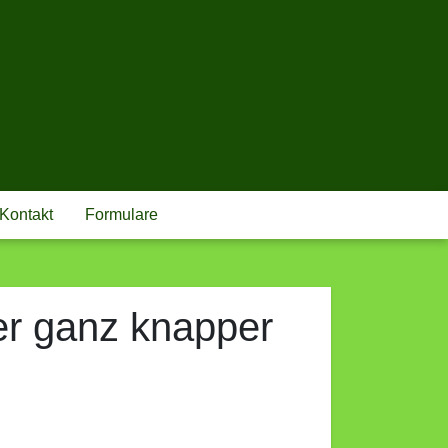
 SACHSEN E.V.
Kontakt
Formulare
rer ganz knapper