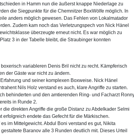
tschieden in Hamm nun die äußerst knappe Niederlage zu
den die Siegpunkte für die Chemnitzer BoxWölfe möglich. In
Urteile anders möglich gewesen. Das Fehlen von Lokalmatador
werden. Zudem kam noch das Verletzungspech von Nick Hänel
gewichtsklasse überzeugte erneut nicht. Es war möglich zu
Platz 3 in der Tabelle bleibt, die Straubinger konnten
oxerisch variableren Denis Bril nicht zu recht. Kämpferisch
en der Gäste war nicht zu ändern.
er Erfahrung und seiner komplexen Boxweise. Nick Hänel
ntrahent Nils Holz verstand es auch, klare Angriffe zu starten.
tlich behinderten und den amtierenden Ring- und Facharzt Ronn
reits in Runde 2.
r die direkten Angriffe die große Distanz zu Abdelkader Selmi
 erfolgreich endete das Gefecht für die Märkischen.
f es im Mittelgewicht. Abdul Boni verstand es gut, Nikita
gestaltete Baranov alle 3 Runden deutlich mit. Dieses Urteil