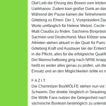
Olaf Leib die Ehrung des Boxers vom letzte
Ualikhanov. Zudem kam großer Dank an das 
Während der Pause kamen die Teilnehmerinn
Göteborg zu Ehren. Der 1. Vizepräsident Zi
Worte umfänglich für Helene Wetzel, Cecil
Mutti Claudia zu finden. Sachsens Boxpräsi
Sachsen und Deutschland, Maxi Klötzer sowi
Athleten stehen aktuell in der Quali für Pa
Göteborg Kraft und Ausdauer bei der Entwick
in die Pflicht, alles für die erfolgreiche Quali
Der Mannschaftssieg ging nach NRW, knapp a
heißt es weiter alles genau zu prüfen, um d
Einsatz und an den Möglichkeiten sollte es 
F A Z I T
Die Chemnitzer BoxWÖLFE stehen nun vor 2 
Schwerin. Der direkte Vergleich in Straubing
Die Wölfe Fans nutzen die Gelegenheit nach
sächsische Boxteam bestmöglich zu unterst