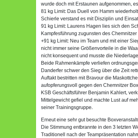
wurde doch mit Erstaunen aufgenommen, es 
81 kg Limit: Das Duell von Hamm wiederholte
Schierle verstand es mit Disziplin und Einsa
91 kg Limit: Laurens Hagen lies sich den S
Kampfesführung zugunsten des Chemnitzer W
+91 kg Limit: Neu im Team und mit einer Sie
nicht immer seine Größenvorteile in die Waa
nicht konsequent und musste die Niederlage
Beide Rahmenkämpfe verliefen ordnungsgem
Danderfer schwer den Sieg über die Zeit rett
Auftakt bestritten mit Bravour die Maskottc
aufopferungsvoll gegen den Chemnitzer Boxwo
KSB Geschäftsführer Benjamin Kahlert, ver
Mittelgewicht gefiel und machte Lust auf meh
seiner Trainingsgruppe.
Erneut eine sehr gut besuchte Boxveranstalt
Die Stimmung entbrannte in den 3 letzten W
Traditionell nach der Teampräsentation na