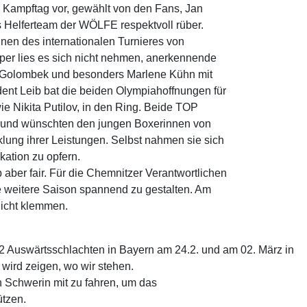
n Kampftag vor, gewählt von den Fans, Jan
Helferteam der WÖLFE respektvoll rüber.
en des internationalen Turnieres von
pper lies es sich nicht nehmen, anerkennende
e Golombek und besonders Marlene Kühn mit
dent Leib bat die beiden Olympiahoffnungen für
e Nikita Putilov, in den Ring. Beide TOP
ris und wünschten den jungen Boxerinnen von
lung ihrer Leistungen. Selbst nahmen sie sich
fikation zu opfern.
ber fair. Für die Chemnitzer Verantwortlichen
ie weitere Saison spannend zu gestalten. Am
nicht klemmen.
Auswärtsschlachten in Bayern am 24.2. und am 02. März in
 wird zeigen, wo wir stehen.
 Schwerin mit zu fahren, um das
ützen.