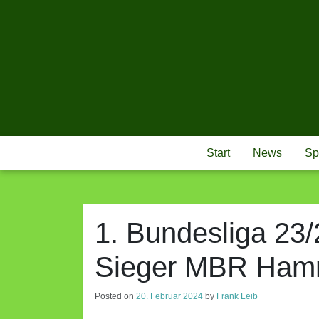
Skip
to
content
Start
News
Sp
1. Bundesliga 23/
Sieger MBR Ham
Posted on
20. Februar 2024
by
Frank Leib