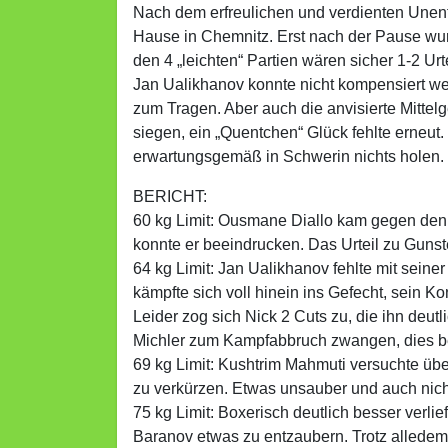
Nach dem erfreulichen und verdienten Unen
Hause in Chemnitz. Erst nach der Pause wur
den 4 „leichten“ Partien wären sicher 1-2 
Jan Ualikhanov konnte nicht kompensiert 
zum Tragen. Aber auch die anvisierte Mittel
siegen, ein „Quentchen“ Glück fehlte erneut. 
erwartungsgemäß in Schwerin nichts holen.
BERICHT:
60 kg Limit: Ousmane Diallo kam gegen den b
konnte er beeindrucken. Das Urteil zu Gunst
64 kg Limit: Jan Ualikhanov fehlte mit sein
kämpfte sich voll hinein ins Gefecht, sein Ko
Leider zog sich Nick 2 Cuts zu, die ihn deu
Michler zum Kampfabbruch zwangen, dies be
69 kg Limit: Kushtrim Mahmuti versuchte übe
zu verkürzen. Etwas unsauber und auch nicht
75 kg Limit: Boxerisch deutlich besser verlie
Baranov etwas zu entzaubern. Trotz alledem 