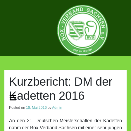
Skip
to
content
BOX-
VERBAND
Kurzbericht: DM der
Kadetten 2016
SACHSEN
Posted on
18. Mai 2016
by
Admin
E.V.
An den 21. Deutschen Meisterschaften der Kadetten
nahm der Box-Verband Sachsen mit einer sehr jungen