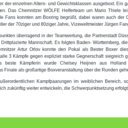
 der einzelnen Alters- und Gewichtsklassen ausgeboxt. Ein ga
den. Das Chemnitzer WÖLFE Helferteam um Mario Thiele lei
le Fans konnten am Boxring begrüßt, dabei waren auch der 
htler der 70ziger und 80ziger Jahre, Vizeweltmeister Jürgen F
nkten überragend in der Teamwertung, die Partnerstadt Düssel
Drittplazierte Mannschaft. Es folgten Baden- Württemberg, die
mnitzer Artur Orlov konnte den Pokal als Bester Boxer di
alle 3 Kämpfe gegen expliziet starke Gegnerschaft siegreich g
 als beste Kämpferin wurde Chelsey Heijnen aus Holland
s Finale als großartige Boxveranstaltung über die Runden geh
ußerordentlichen Kampfpaarungen im weiblichen Bereich, s
ch zukünftig weiter entwickeln, die Schwerpunktsetzung erfolgt