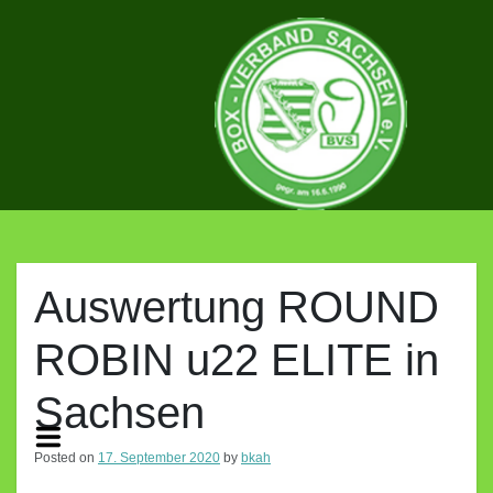
Skip
to
content
BOX-
VERBAND
Auswertung ROUND
ROBIN u22 ELITE in
SACHSEN
Sachsen
E.V.
Posted on
17. September 2020
by
bkah