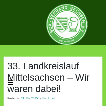
Skip
to
content
BOX-
VERBAND
33. Landkreislauf
Mittelsachsen – Wir
SACHSEN
waren dabei!
E.V.
Posted on
21. Mai 2025
by
Frank Leib