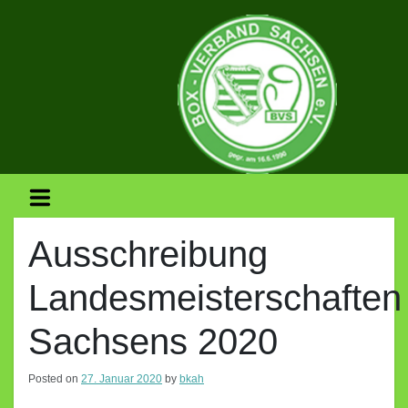
Skip
to
content
BOX-
VERBAND
Ausschreibung
Landesmeisterschaften
SACHSEN
Sachsens 2020
E.V.
Posted on
27. Januar 2020
by
bkah