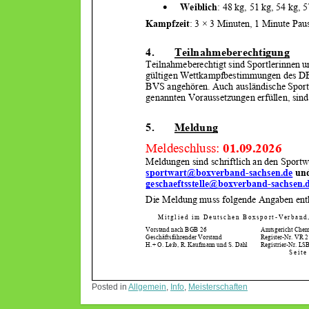
Posted in
Allgemein
,
Info
,
Meisterschaften