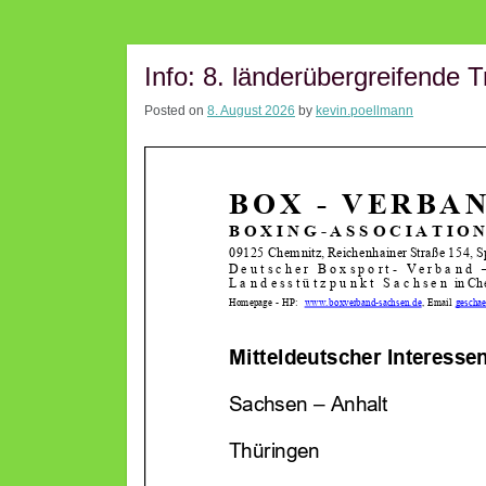
Info: 8. länderübergreifende
Posted on
8. August 2026
by
kevin.poellmann