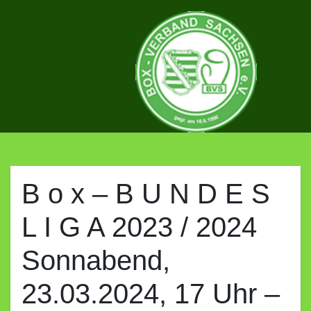
Skip
to
content
BOX-
VERBAND
B o x – B U N D E S
L I G A 2023 / 2024
SACHSEN
Sonnabend,
E.V.
23.03.2024, 17 Uhr –