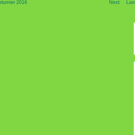
xturnier 2016
Next:
Lan