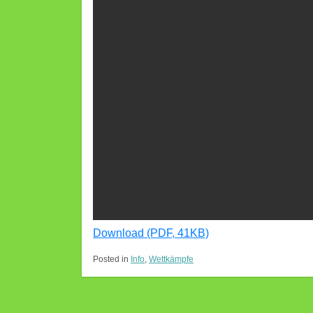
Download (PDF, 41KB)
Posted in
Info
,
Wettkämpfe