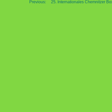
Beitragsnavigation
Previous:
25. Internationales Chemnitzer Bo