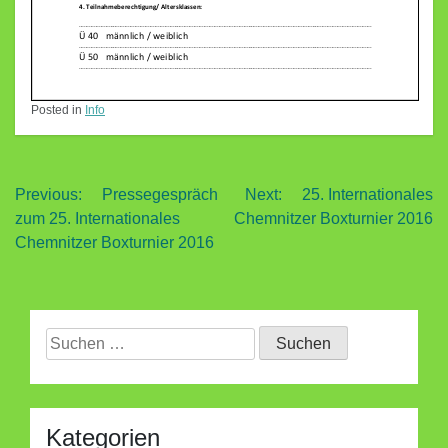
Posted in
Info
Beitragsnavigation
Previous:
Pressegespräch
Next:
25. Internationales
zum 25. Internationales
Chemnitzer Boxturnier 2016
Chemnitzer Boxturnier 2016
Suchen
nach:
Kategorien