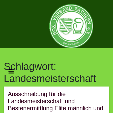
Skip
to
content
BOX-
Schlagwort:
VERBAND
Landesmeisterschaft
SACHSEN
Ausschreibung für die
E.V.
Landesmeisterschaft und
Bestenermittlung Elite männlich und