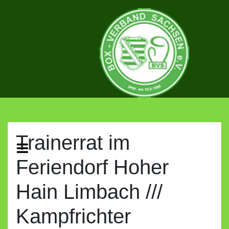
Skip
to
content
BOX-
VERBAND
Trainerrat im
Feriendorf Hoher
SACHSEN
Hain Limbach ///
E.V.
Kampfrichter