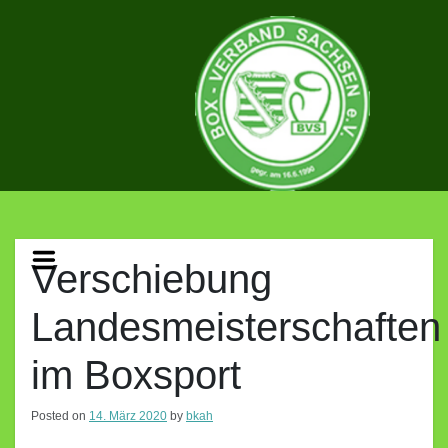
Skip
to
content
BOX-
VERBAND
Verschiebung
Landesmeisterschaften
SACHSEN
im Boxsport
E.V.
Posted on
14. März 2020
by
bkah