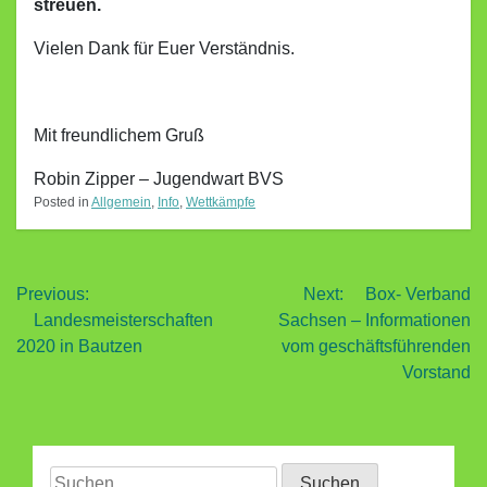
streuen.
Vielen Dank für Euer Verständnis.
Mit freundlichem Gruß
Robin Zipper – Jugendwart BVS
Posted in
Allgemein
,
Info
,
Wettkämpfe
Beitragsnavigation
Previous:
Next:
Box- Verband
Landesmeisterschaften
Sachsen – Informationen
2020 in Bautzen
vom geschäftsführenden
Vorstand
Suchen