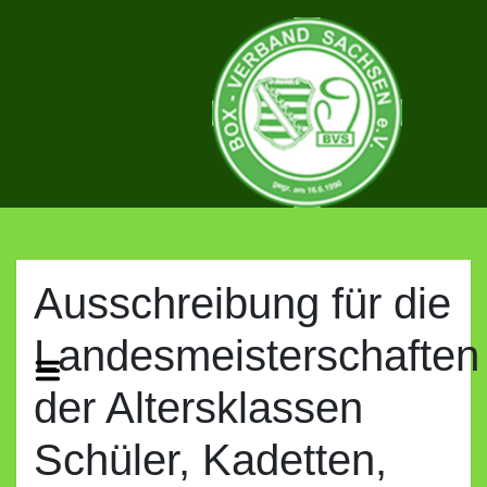
Skip
to
content
BOX-
VERBAND
Ausschreibung für die
Landesmeisterschaften
SACHSEN
der Altersklassen
E.V.
Schüler, Kadetten,