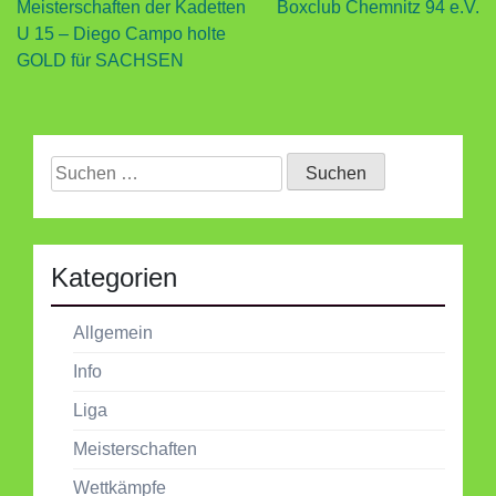
Meisterschaften der Kadetten
Boxclub Chemnitz 94 e.V.
U 15 – Diego Campo holte
GOLD für SACHSEN
Suchen
nach:
Kategorien
Allgemein
Info
Liga
Meisterschaften
Wettkämpfe