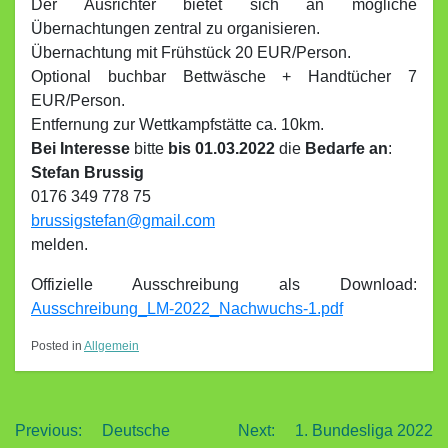
Der Ausrichter bietet sich an mögliche
Übernachtungen zentral zu organisieren.
Übernachtung mit Frühstück 20 EUR/Person.
Optional buchbar Bettwäsche + Handtücher 7
EUR/Person.
Entfernung zur Wettkampfstätte ca. 10km.
Bei Interesse
bitte
bis 01.03.2022
die
Bedarfe an
:
Stefan Brussig
0176 349 778 75
brussigstefan@gmail.com
melden.
Offizielle Ausschreibung als Download:
Ausschreibung_LM-2022_Nachwuchs-1.pdf
Posted in
Allgemein
Beitragsnavigation
Previous:
Deutsche
Next:
1. Bundesliga 2022