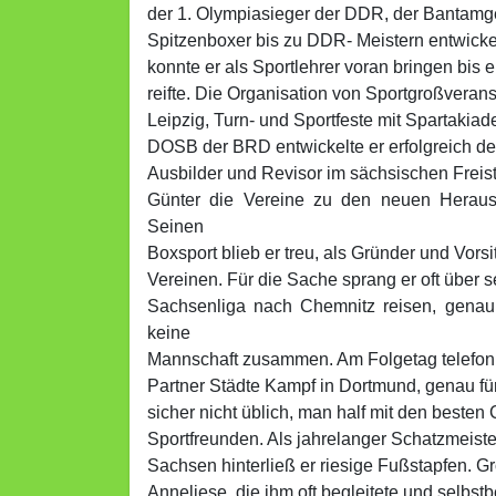
der 1. Olympiasieger der DDR, der Bantamge
Spitzenboxer bis zu DDR- Meistern entwicke
konnte er als Sportlehrer voran bringen bis 
reifte. Die Organisation von Sportgroßveran
Leipzig, Turn- und Sportfeste mit Spartak
DOSB der BRD entwickelte er erfolgreich den
Ausbilder und Revisor im sächsischen Freis
Günter die Vereine zu den neuen Herausf
Seinen
Boxsport blieb er treu, als Gründer und Vors
Vereinen. Für die Sache sprang er oft über s
Sachsenliga nach Chemnitz reisen, genau 
keine
Mannschaft zusammen. Am Folgetag telefonie
Partner Städte Kampf in Dortmund, genau fü
sicher nicht üblich, man half mit den besten
Sportfreunden. Als jahrelanger Schatzmeist
Sachsen hinterließ er riesige Fußstapfen. Gr
Anneliese, die ihm oft begleitete und selbstb