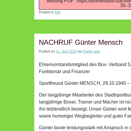
Missing PDF "https://boxverband-sachse
30.-3
Posted in
Info
NACHRUF Günter Mensch
Posted on
11. Juni 2025
by
Frank Leib
Ehrenvorstandsmitglied des Box- Verband Sa
Funktionär und Finanzer
Sportfreund Günter MENSCH, 29.10.1940 – 
Der langjährige Mitarbeiter des Stadtsportb
langjährige Boxer, Trainer und Macher ist ni
ihn letztendlich besiegt. Unser Günter wird fe
sowie humoriger Wegbegleiter und guter Fa
Günter boxte leistungsstark mit Anspruch in