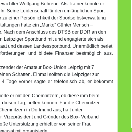
wichtler Wolfgang Behrend. Als Trainer konnte er
ln. Seine Leidenschaft für den umfänglichen Sport
er zu einer Persönlichkeit der Sportselbstverwaltung
staltungen hatte ein „Marke“ Günter Mensch –
iade. Nach dem Anschluss des DTSB der DDR an den
 Leipziger Sportbund mit und engagierte sich als
taat und dessen Landessportbund. Unermüdlich beriet
orderungen und bildete Finanzer bestmöglich aus.
itzender der Amateur Box- Union Leipzig mit 7
einen Schatten. Einmal sollten die Leipziger zur
4 Tage vorher sagte er telefonisch ab, er bekommt
rte er mit den Chemnitzern, ob diese ihm beim
r diesen Tag, helfen können. Für die Chemnitzer
 Chemnitzern in Dortmund aus, halt unter
er, Vizepräsident und Gründer des Box- Verband
oße Unterstützung erhielt er von seiner Frau
ewusst mit organisierte.