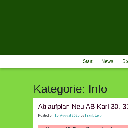
Skip
to
content
Start
News
Sp
Kategorie:
Info
Ablaufplan Neu AB Kari 30.-3
Posted on
10. August 2025
by
Frank Leib