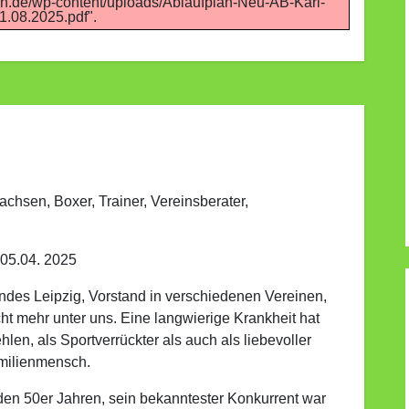
n.de/wp-content/uploads/Ablaufplan-Neu-AB-Kari-
1.08.2025.pdf".
chsen, Boxer, Trainer, Vereinsberater,
05.04. 2025
undes Leipzig, Vorstand in verschiedenen Vereinen,
cht mehr unter uns. Eine langwierige Krankheit hat
hlen, als Sportverrückter als auch als liebevoller
milienmensch.
 den 50er Jahren, sein bekanntester Konkurrent war