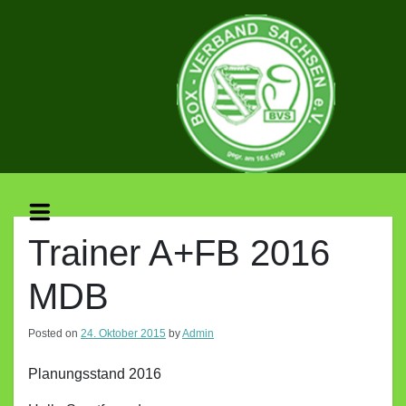
Skip
to
content
BOX-
VERBAND
Trainer A+FB 2016
MDB
SACHSEN
Posted on
24. Oktober 2015
by
Admin
E.V.
Planungsstand 2016